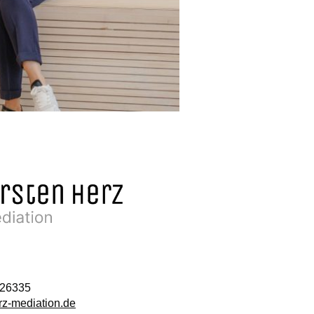
026335
rz-mediation.de