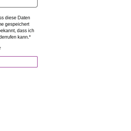
ass diese Daten
e gespeichert
bekannt, dass ich
derrufen kann.
*
r